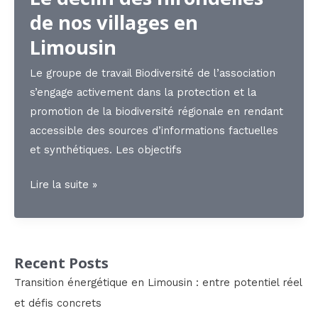
Limousin
de nos villages en
Limousin
Le groupe de travail Biodiversité de l’association
s’engage activement dans la protection et la
promotion de la biodiversité régionale en rendant
accessible des sources d’informations factuelles
et synthétiques. Les objectifs
Le
Lire la suite »
déclin
des
hirondelles
Recent Posts
de
nos
Transition énergétique en Limousin : entre potentiel réel
villages en
et défis concrets
Limousin