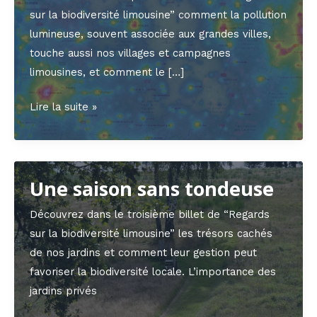
sur la biodiversité limousine” comment la pollution
lumineuse, souvent associée aux grandes villes,
touche aussi nos villages et campagnes
limousines, et comment le […]
🌙
Lire la suite »
La
nuit
a
Une saison sans tondeuse
perdu
ses
Découvrez dans le troisième billet de “Regards
étoiles
sur la biodiversité limousine” les trésors cachés
🌙
de nos jardins et comment leur gestion peut
favoriser la biodiversité locale. L’importance des
jardins privés