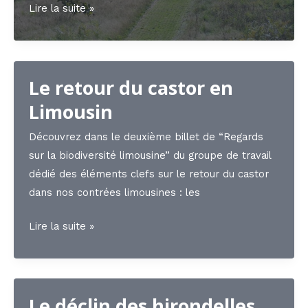
Une
Lire la suite »
saison
sans
tondeuse
Le retour du castor en
Limousin
Découvrez dans le deuxième billet de “Regards
sur la biodiversité limousine” du groupe de travail
dédié des éléments clefs sur le retour du castor
dans nos contrées limousines : les
Le
Lire la suite »
retour
du
castor
Le déclin des hirondelles
en