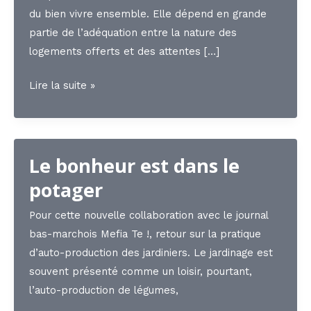
du bien vivre ensemble. Elle dépend en grande
partie de l’adéquation entre la nature des
logements offerts et des attentes […]
Adapter
Lire la suite »
l’habitat
pour
mieux
Le bonheur est dans le
vivre
:
potager
les
Pour cette nouvelle collaboration avec le journal
enjeux
bas-marchois Mefia Te !, retour sur la pratique
du
d’auto-production des jardiniers. Le jardinage est
logement
souvent présenté comme un loisir, pourtant,
en
l’auto-production de légumes,
Basse-
Marche