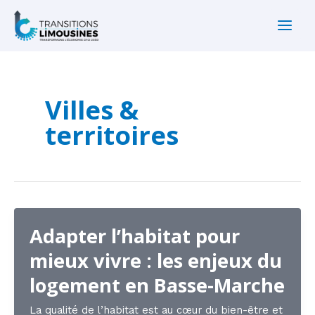
Aller
au
Main
contenu
Men
Villes &
territoires
Adapter l’habitat pour
mieux vivre : les enjeux du
logement en Basse-Marche
La qualité de l’habitat est au cœur du bien-être et