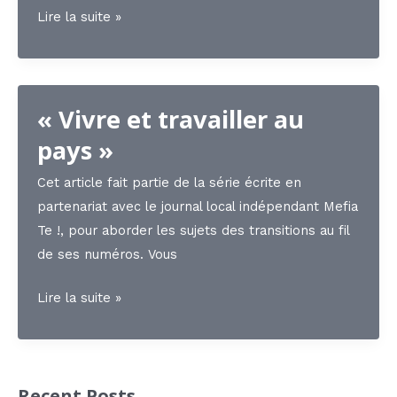
Le
Lire la suite »
bonheur
est
dans
« Vivre et travailler au
le
potager
pays »
Cet article fait partie de la série écrite en
partenariat avec le journal local indépendant Mefia
Te !, pour aborder les sujets des transitions au fil
de ses numéros. Vous
« Vivre
Lire la suite »
et
travailler
au
Recent Posts
pays »