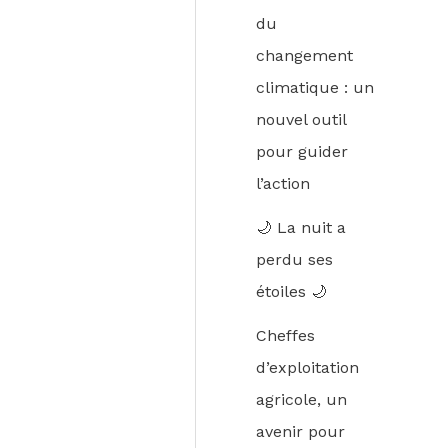
du
changement
climatique : un
nouvel outil
pour guider
l’action
🌙 La nuit a
perdu ses
étoiles 🌙
Cheffes
d’exploitation
agricole, un
avenir pour