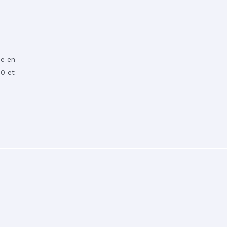
ée en
0 et