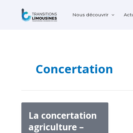
Aller
au
Nous découvrir
Act
contenu
Concertation
La concertation
agriculture –