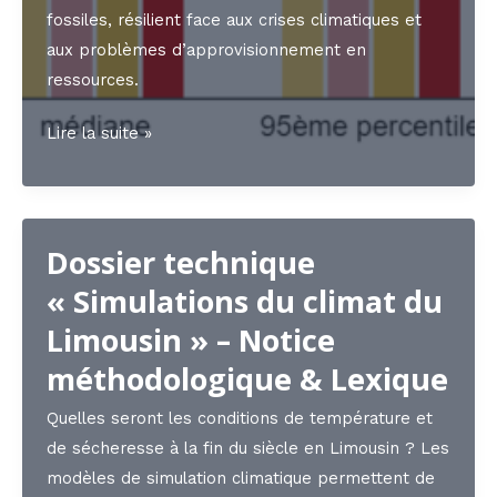
fossiles, résilient face aux crises climatiques et
aux problèmes d’approvisionnement en
ressources.
Dossier
Lire la suite »
technique
« Simulations
du
Dossier technique
climat
du
« Simulations du climat du
Limousin »
Limousin » – Notice
–
méthodologique & Lexique
Article
principal
Quelles seront les conditions de température et
de sécheresse à la fin du siècle en Limousin ? Les
modèles de simulation climatique permettent de