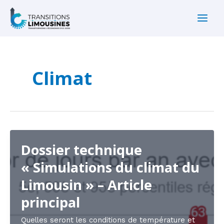
Aller
au
Main
contenu
Men
Climat
Dossier technique
« Simulations du climat du
Limousin » – Article
principal
Quelles seront les conditions de température et