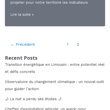
projeter pour notre territoire les indicateurs
Dossier
Lire la suite »
technique
« Simulations
du
climat
Pagination
←
Précédent
1
2
du
d’article
Limousin »
Recent Posts
–
Transition énergétique en Limousin : entre potentiel réel
Notice
et défis concrets
méthodologique
&
Observatoire du changement climatique : un nouvel outil
Lexique
pour guider l’action
🌙 La nuit a perdu ses étoiles 🌙
Cheffes d’exploitation agricole, un avenir pour