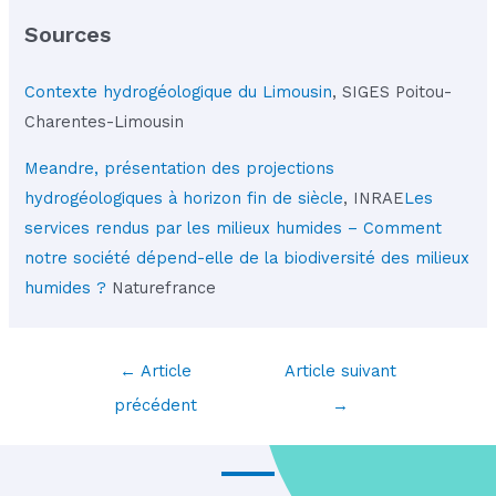
Sources
Contexte hydrogéologique du Limousin
, SIGES Poitou-
Charentes-Limousin
Meandre, présentation des projections
hydrogéologiques à horizon fin de siècle
, INRAE
Les
services rendus par les milieux humides – Comment
notre société dépend-elle de la biodiversité des milieux
humides ?
Naturefrance
Navigation
←
Article
Article suivant
des
précédent
→
articles